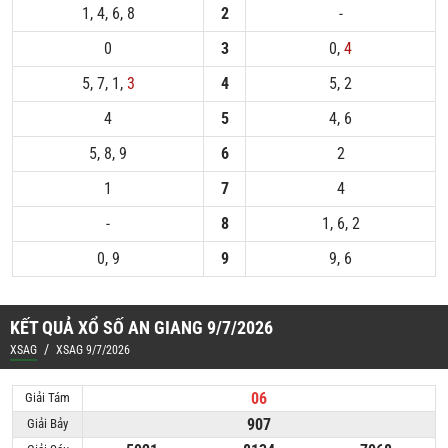
1, 4, 6, 8
2
-
0
3
0,
4
5, 7, 1,
3
4
5, 2
4
5
4, 6
5, 8, 9
6
2
1
7
4
-
8
1, 6, 2
0, 9
9
9, 6
KẾT QUẢ XỔ SỐ AN GIANG 9/7/2026
/
XSAG
XSAG 9/7/2026
06
Giải Tám
907
Giải Bảy