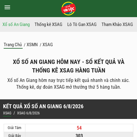
Xổ số An Giang
Thống kê XSAG
Lô Tô Gan XSAG
Tham Khảo XSAG
Trang Chủ
XSMN
XSAG
/
/
XỔ SỐ AN GIANG HÔM NAY - SỔ KẾT QUẢ VÀ
THỐNG KÊ XSAG HÀNG TUẦN
Xổ số An Giang hôm nay trực tiếp kết quả nhanh và chính xác.
Thống kê, dự đoán XSAG mở thưởng thứ 5 hàng tuần.
KẾT QUẢ XỔ SỐ AN GIANG 6/8/2026
/
XSAG
XSAG 6/8/2026
54
Giải Tám
303
Giải Bảy