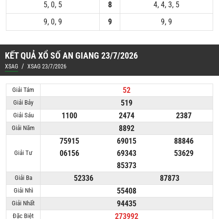
5, 0, 5
8
4, 4, 3, 5
9, 0, 9
9
9, 9
KẾT QUẢ XỔ SỐ AN GIANG 23/7/2026
/
XSAG
XSAG 23/7/2026
52
Giải Tám
519
Giải Bảy
1100
2474
2387
Giải Sáu
8892
Giải Năm
75915
69015
88846
06156
69343
53629
Giải Tư
85373
52336
87873
Giải Ba
55408
Giải Nhì
94435
Giải Nhất
273992
Đặc Biệt