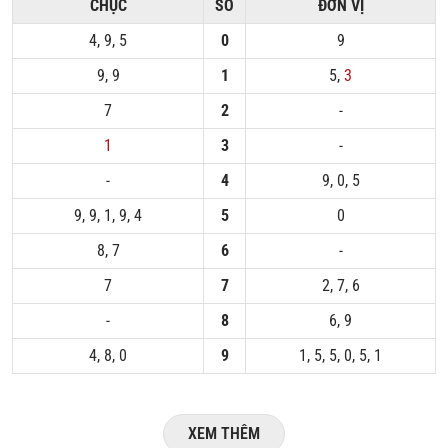
CHỤC
SỐ
ĐƠN VỊ
4, 9, 5
0
9
9, 9
1
5,
3
7
2
-
1
3
-
-
4
9, 0, 5
9, 9, 1, 9, 4
5
0
8, 7
6
-
7
7
2, 7, 6
-
8
6, 9
4, 8, 0
9
1, 5, 5, 0, 5, 1
XEM THÊM