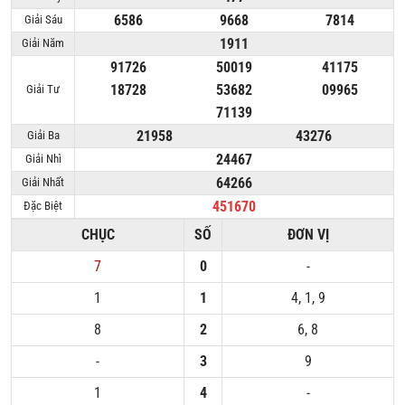
6586
9668
7814
Giải Sáu
1911
Giải Năm
91726
50019
41175
18728
53682
09965
Giải Tư
71139
21958
43276
Giải Ba
24467
Giải Nhì
64266
Giải Nhất
451670
Đặc Biệt
CHỤC
SỐ
ĐƠN VỊ
7
0
-
1
1
4, 1, 9
8
2
6, 8
-
3
9
1
4
-