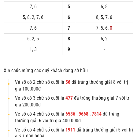
7, 6
5
6, 8
5, 8, 2, 7, 6
6
8, 5, 7, 6
7, 6
7
7, 5, 6,
0
6, 2, 5
8
6, 2
1, 3
9
-
Xin chúc mừng các quý khách đang sở hữu
Vé số có 2 chữ số cuối là
56
đã trúng thưởng giải 8 với trị
giá 100.000đ
Vé số có 3 chữ số cuối là
477
đã trúng thưởng giải 7 với trị
giá 200.000đ
Vé số có 4 chữ số cuối là
6586
,
9668
,
7814
đã trúng
thưởng giải 6 với trị giá 400.000đ
Vé số có 4 chữ số cuối là
1911
đã trúng thưởng giải 5 với trị
giá 1.000.000đ