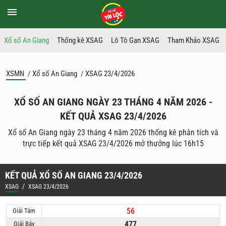
Xổ số An Giang
Thống kê XSAG
Lô Tô Gan XSAG
Tham Khảo XSAG
XSMN
Xổ số An Giang
XSAG 23/4/2026
/
/
XỔ SỐ AN GIANG NGÀY 23 THÁNG 4 NĂM 2026 -
KẾT QUẢ XSAG 23/4/2026
Xổ số An Giang ngày 23 tháng 4 năm 2026 thống kê phân tích và
trực tiếp kết quả XSAG 23/4/2026 mở thưởng lúc 16h15
KẾT QUẢ XỔ SỐ AN GIANG 23/4/2026
/
XSAG
XSAG 23/4/2026
56
Giải Tám
477
Giải Bảy