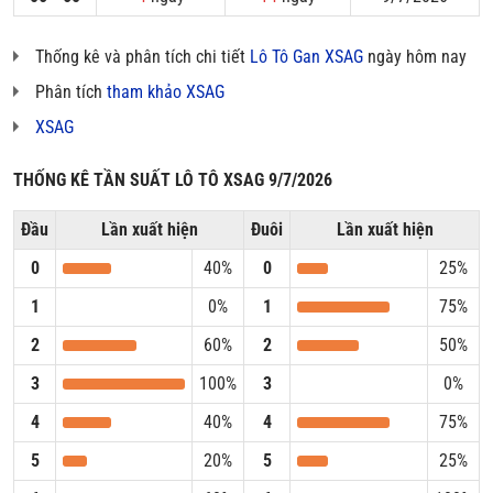
Thống kê và phân tích chi tiết
Lô Tô Gan XSAG
ngày hôm nay
Phân tích
tham khảo XSAG
XSAG
THỐNG KÊ TẦN SUẤT LÔ TÔ XSAG 9/7/2026
Đầu
Lần xuất hiện
Đuôi
Lần xuất hiện
0
40%
0
25%
1
0%
1
75%
2
60%
2
50%
3
100%
3
0%
4
40%
4
75%
5
20%
5
25%