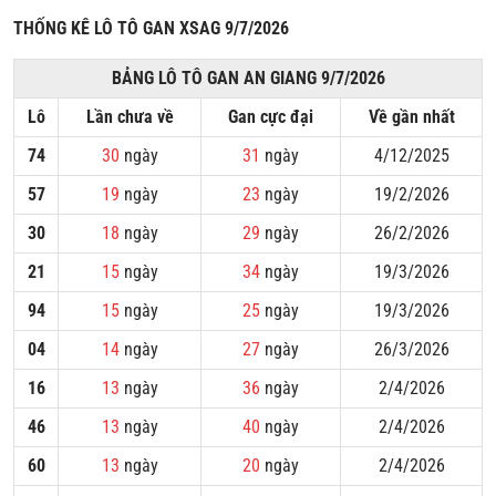
THỐNG KÊ LÔ TÔ GAN XSAG 9/7/2026
BẢNG LÔ TÔ GAN AN GIANG 9/7/2026
Lô
Lần chưa về
Gan cực đại
Về gần nhất
74
30
ngày
31
ngày
4/12/2025
57
19
ngày
23
ngày
19/2/2026
30
18
ngày
29
ngày
26/2/2026
21
15
ngày
34
ngày
19/3/2026
94
15
ngày
25
ngày
19/3/2026
04
14
ngày
27
ngày
26/3/2026
16
13
ngày
36
ngày
2/4/2026
46
13
ngày
40
ngày
2/4/2026
60
13
ngày
20
ngày
2/4/2026