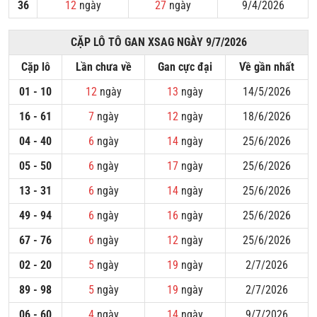
36
12
ngày
27
ngày
9/4/2026
CẶP LÔ TÔ GAN XSAG NGÀY 9/7/2026
Cặp lô
Lần chưa về
Gan cực đại
Về gần nhất
01 - 10
12
ngày
13
ngày
14/5/2026
16 - 61
7
ngày
12
ngày
18/6/2026
04 - 40
6
ngày
14
ngày
25/6/2026
05 - 50
6
ngày
17
ngày
25/6/2026
13 - 31
6
ngày
14
ngày
25/6/2026
49 - 94
6
ngày
16
ngày
25/6/2026
67 - 76
6
ngày
12
ngày
25/6/2026
02 - 20
5
ngày
19
ngày
2/7/2026
89 - 98
5
ngày
19
ngày
2/7/2026
06 - 60
4
ngày
14
ngày
9/7/2026