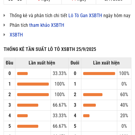
Thống kê và phân tích chi tiết
Lô Tô Gan XSBTH
ngày hôm nay
Phân tích
tham khảo XSBTH
XSBTH
THỐNG KÊ TẦN SUẤT LÔ TÔ XSBTH 25/9/2025
Đầu
Lần xuất hiện
Đuôi
Lần xuất hiện
0
33.33%
0
100%
1
100%
1
0%
2
100%
2
60%
3
66.67%
3
40%
4
33.33%
4
20%
5
66.67%
5
0%