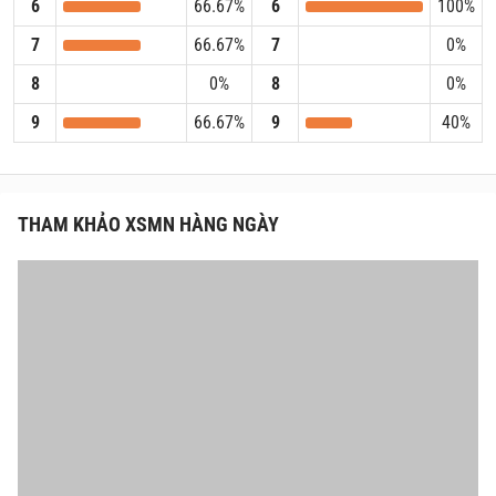
6
66.67%
6
100%
7
66.67%
7
0%
8
0%
8
0%
9
66.67%
9
40%
THAM KHẢO XSMN HÀNG NGÀY