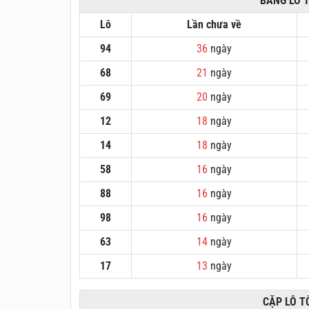
BẢNG LÔ T
Lô
Lần chưa về
94
36
ngày
68
21
ngày
69
20
ngày
12
18
ngày
14
18
ngày
58
16
ngày
88
16
ngày
98
16
ngày
63
14
ngày
17
13
ngày
CẶP LÔ T