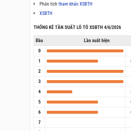
Phân tích
tham khảo XSBTH
XSBTH
THỐNG KÊ TẦN SUẤT LÔ TÔ XSBTH 4/6/2026
Đầu
Lần xuất hiện
0
1
2
3
4
5
6
7