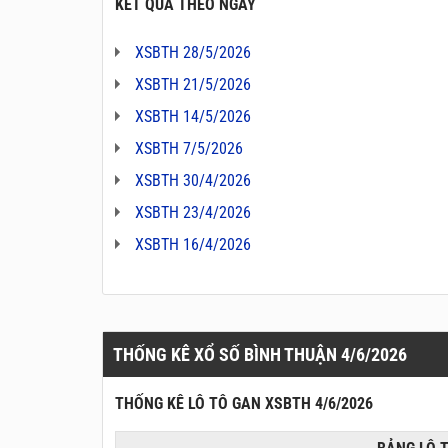
KẾT QUẢ THEO NGÀY
XSBTH 28/5/2026
XSBTH 21/5/2026
XSBTH 14/5/2026
XSBTH 7/5/2026
XSBTH 30/4/2026
XSBTH 23/4/2026
XSBTH 16/4/2026
THỐNG KÊ XỔ SỐ BÌNH THUẬN 4/6/2026
THỐNG KÊ LÔ TÔ GAN XSBTH 4/6/2026