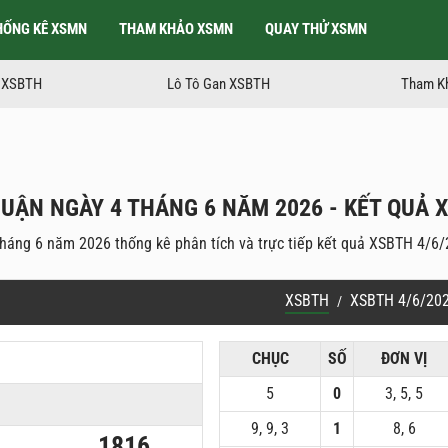
HỐNG KÊ XSMN
THAM KHẢO XSMN
QUAY THỬ XSMN
 XSBTH
Lô Tô Gan XSBTH
Tham K
HUẬN NGÀY 4 THÁNG 6 NĂM 2026 - KẾT QUẢ X
tháng 6 năm 2026 thống kê phân tích và trực tiếp kết quả XSBTH 4/6
XSBTH
XSBTH 4/6/20
/
CHỤC
SỐ
ĐƠN VỊ
5
0
3, 5, 5
9, 9, 3
1
8, 6
1816