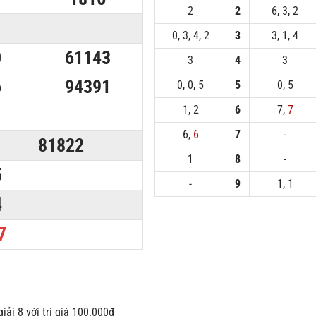
2
2
6, 3, 2
0, 3, 4, 2
3
3, 1, 4
0
61143
3
4
3
6
94391
0, 0, 5
5
0, 5
1, 2
6
7,
7
1
6,
6
7
-
81822
1
8
-
5
-
9
1, 1
4
7
iải 8 với trị giá 100.000đ