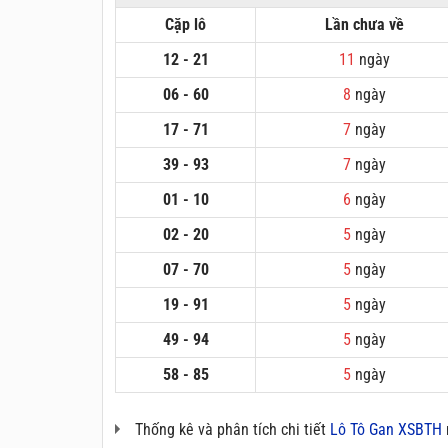
Cặp lô
Lần chưa về
12 - 21
11
ngày
06 - 60
8
ngày
17 - 71
7
ngày
39 - 93
7
ngày
01 - 10
6
ngày
02 - 20
5
ngày
07 - 70
5
ngày
19 - 91
5
ngày
49 - 94
5
ngày
58 - 85
5
ngày
Thống kê và phân tích chi tiết
Lô Tô Gan XSBTH