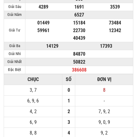
4289
1691
3539
Giải Sáu
6527
Giải Năm
01449
15184
73484
59961
22730
12342
Giải Tư
40439
14129
17393
Giải Ba
84870
Giải Nhì
50822
Giải Nhất
386608
Đặc Biệt
CHỤC
SỐ
ĐƠN VỊ
3, 7
0
8
6, 9, 6
1
-
4, 2
2
7, 9, 2
6, 9
3
9, 0, 9
8, 8
4
9, 2