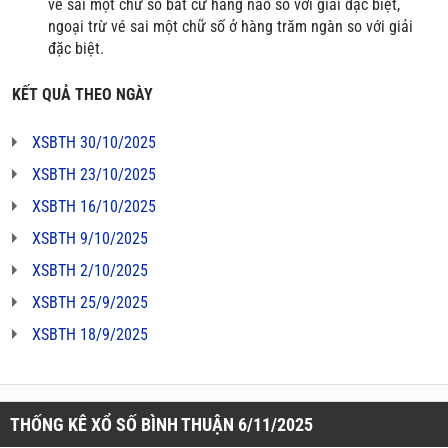
vé sai một chữ số bất cứ hàng nào so với giải đặc biệt,
ngoại trừ vé sai một chữ số ở hàng trăm ngàn so với giải
đặc biệt.
KẾT QUẢ THEO NGÀY
XSBTH 30/10/2025
XSBTH 23/10/2025
XSBTH 16/10/2025
XSBTH 9/10/2025
XSBTH 2/10/2025
XSBTH 25/9/2025
XSBTH 18/9/2025
THỐNG KÊ XỔ SỐ BÌNH THUẬN 6/11/2025