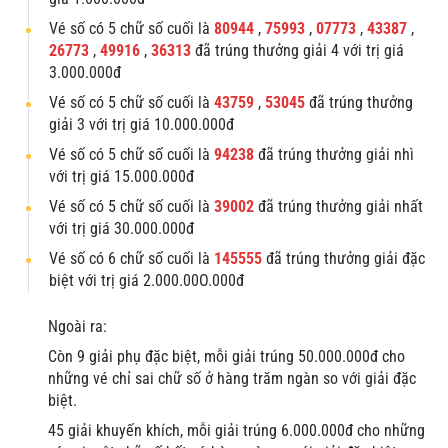
Vé số có 5 chữ số cuối là
80944
,
75993
,
07773
,
43387
,
26773
,
49916
,
36313
đã trúng thưởng giải 4 với trị giá
3.000.000đ
Vé số có 5 chữ số cuối là
43759
,
53045
đã trúng thưởng
giải 3 với trị giá 10.000.000đ
Vé số có 5 chữ số cuối là
94238
đã trúng thưởng giải nhì
với trị giá 15.000.000đ
Vé số có 5 chữ số cuối là
39002
đã trúng thưởng giải nhất
với trị giá 30.000.000đ
Vé số có 6 chữ số cuối là
145555
đã trúng thưởng giải đặc
biệt với trị giá 2.000.00O.000đ
Ngoài ra:
Còn 9 giải phụ đặc biệt, mỗi giải trúng 50.000.000đ cho
những vé chỉ sai chữ số ở hàng trăm ngàn so với giải đặc
biệt.
45 giải khuyến khích, mỗi giải trúng 6.000.000đ cho những