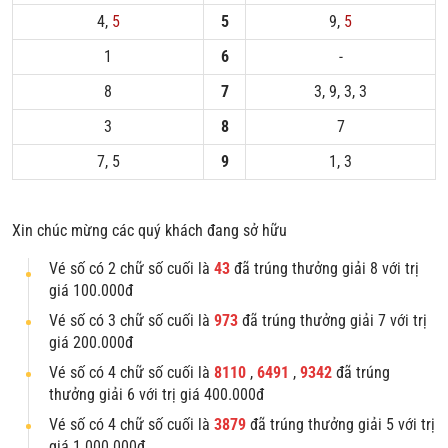
4,
5
5
9,
5
1
6
-
8
7
3, 9, 3, 3
3
8
7
7, 5
9
1, 3
Xin chúc mừng các quý khách đang sở hữu
Vé số có 2 chữ số cuối là
43
đã trúng thưởng giải 8 với trị
giá 100.000đ
Vé số có 3 chữ số cuối là
973
đã trúng thưởng giải 7 với trị
giá 200.000đ
Vé số có 4 chữ số cuối là
8110
,
6491
,
9342
đã trúng
thưởng giải 6 với trị giá 400.000đ
Vé số có 4 chữ số cuối là
3879
đã trúng thưởng giải 5 với trị
giá 1.000.000đ