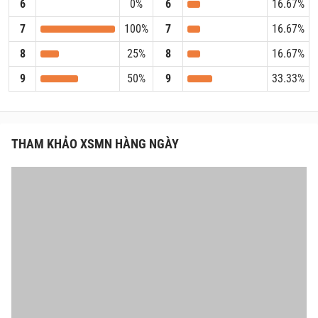
6
0%
6
16.67%
7
100%
7
16.67%
8
25%
8
16.67%
9
50%
9
33.33%
THAM KHẢO XSMN HÀNG NGÀY