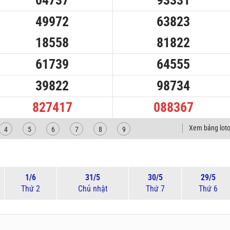
04737
93331
49972
63823
18558
81822
61739
64555
39822
98734
827417
088367
Xem bảng lot
4
5
6
7
8
9
1/6
31/5
30/5
29/5
Thứ 2
Chủ nhật
Thứ 7
Thứ 6