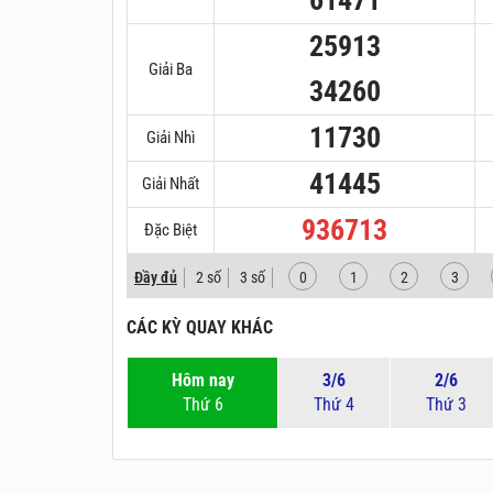
61471
25913
Giải Ba
34260
11730
Giải Nhì
41445
Giải Nhất
936713
Đặc Biệt
Đầy đủ
2 số
3 số
0
1
2
3
CÁC KỲ QUAY KHÁC
Hôm nay
3/6
2/6
Thứ 6
Thứ 4
Thứ 3