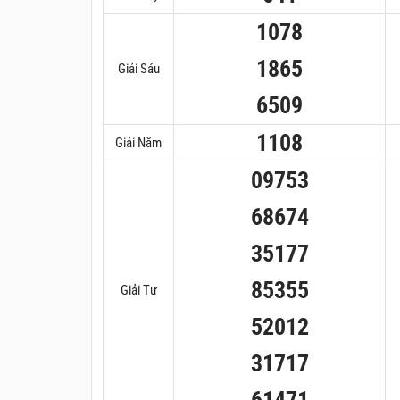
1078
1865
Giải Sáu
6509
1108
Giải Năm
09753
68674
35177
85355
Giải Tư
52012
31717