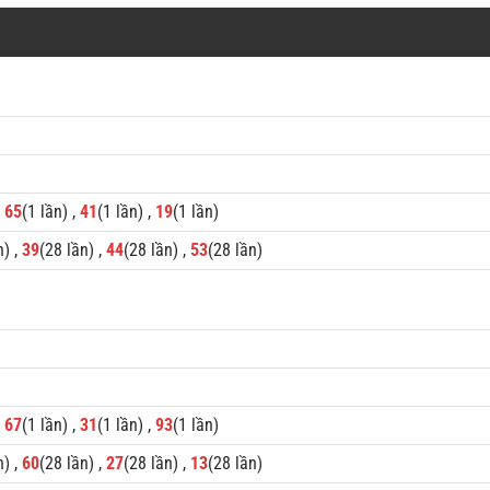
,
65
(1 lần) ,
41
(1 lần) ,
19
(1 lần)
n) ,
39
(28 lần) ,
44
(28 lần) ,
53
(28 lần)
,
67
(1 lần) ,
31
(1 lần) ,
93
(1 lần)
n) ,
60
(28 lần) ,
27
(28 lần) ,
13
(28 lần)