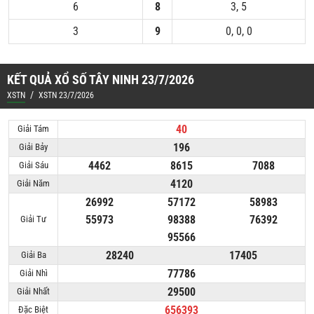
6
8
3, 5
3
9
0, 0, 0
KẾT QUẢ XỔ SỐ TÂY NINH 23/7/2026
/
XSTN
XSTN 23/7/2026
40
Giải Tám
196
Giải Bảy
4462
8615
7088
Giải Sáu
4120
Giải Năm
26992
57172
58983
55973
98388
76392
Giải Tư
95566
28240
17405
Giải Ba
77786
Giải Nhì
29500
Giải Nhất
656393
Đặc Biệt