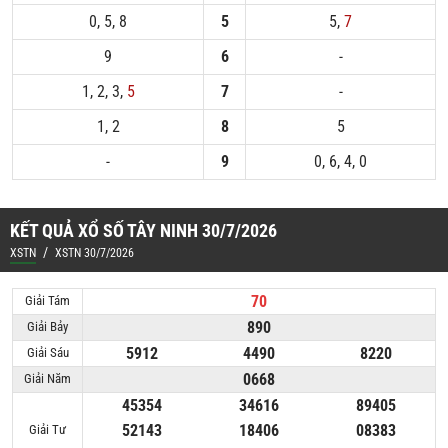
0, 5, 8
5
5,
7
9
6
-
1, 2, 3,
5
7
-
1, 2
8
5
-
9
0, 6, 4, 0
KẾT QUẢ XỔ SỐ TÂY NINH 30/7/2026
/
XSTN
XSTN 30/7/2026
70
Giải Tám
890
Giải Bảy
5912
4490
8220
Giải Sáu
0668
Giải Năm
45354
34616
89405
52143
18406
08383
Giải Tư