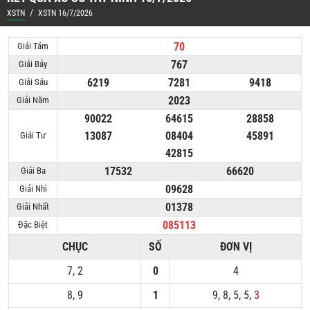
/
XSTN
XSTN 16/7/2026
70
Giải Tám
767
Giải Bảy
6219
7281
9418
Giải Sáu
2023
Giải Năm
90022
64615
28858
13087
08404
45891
Giải Tư
42815
17532
66620
Giải Ba
09628
Giải Nhì
01378
Giải Nhất
085113
Đặc Biệt
CHỤC
SỐ
ĐƠN VỊ
7, 2
0
4
8, 9
1
9, 8, 5, 5,
3