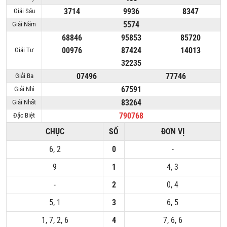
3714
9936
8347
Giải Sáu
5574
Giải Năm
68846
95853
85720
00976
87424
14013
Giải Tư
32235
07496
77746
Giải Ba
67591
Giải Nhì
83264
Giải Nhất
790768
Đặc Biệt
CHỤC
SỐ
ĐƠN VỊ
6, 2
0
-
9
1
4, 3
-
2
0, 4
5, 1
3
6, 5
1, 7, 2, 6
4
7, 6, 6