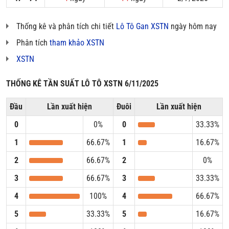
Thống kê và phân tích chi tiết
Lô Tô Gan XSTN
ngày hôm nay
Phân tích
tham khảo XSTN
XSTN
THỐNG KÊ TẦN SUẤT LÔ TÔ XSTN 6/11/2025
Đầu
Lần xuất hiện
Đuôi
Lần xuất hiện
0
0%
0
33.33%
1
66.67%
1
16.67%
2
66.67%
2
0%
3
66.67%
3
33.33%
4
100%
4
66.67%
5
33.33%
5
16.67%