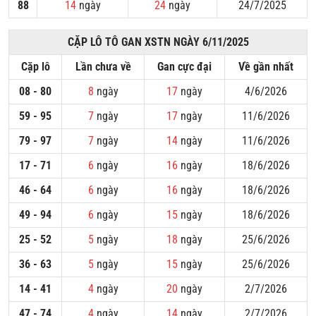
88
14
ngày
24
ngày
24/7/2025
CẶP LÔ TÔ GAN XSTN NGÀY 6/11/2025
Cặp lô
Lần chưa về
Gan cực đại
Về gần nhất
08 - 80
8
ngày
17
ngày
4/6/2026
59 - 95
7
ngày
17
ngày
11/6/2026
79 - 97
7
ngày
14
ngày
11/6/2026
17 - 71
6
ngày
16
ngày
18/6/2026
46 - 64
6
ngày
16
ngày
18/6/2026
49 - 94
6
ngày
15
ngày
18/6/2026
25 - 52
5
ngày
18
ngày
25/6/2026
36 - 63
5
ngày
15
ngày
25/6/2026
14 - 41
4
ngày
20
ngày
2/7/2026
47 - 74
4
ngày
14
ngày
2/7/2026