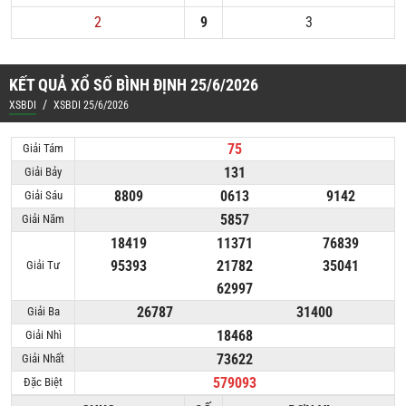
2
9
3
KẾT QUẢ XỔ SỐ BÌNH ĐỊNH 25/6/2026
/
XSBDI
XSBDI 25/6/2026
75
Giải Tám
131
Giải Bảy
8809
0613
9142
Giải Sáu
5857
Giải Năm
18419
11371
76839
95393
21782
35041
Giải Tư
62997
26787
31400
Giải Ba
18468
Giải Nhì
73622
Giải Nhất
579093
Đặc Biệt