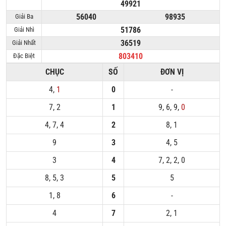
49921
56040
98935
Giải Ba
51786
Giải Nhì
36519
Giải Nhất
803410
Đặc Biệt
CHỤC
SỐ
ĐƠN VỊ
4,
1
0
-
7, 2
1
9, 6, 9,
0
4, 7, 4
2
8, 1
9
3
4, 5
3
4
7, 2, 2, 0
8, 5, 3
5
5
1, 8
6
-
4
7
2, 1