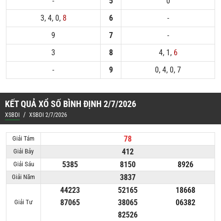
-
5
0
3, 4, 0,
8
6
-
9
7
-
3
8
4, 1,
6
-
9
0, 4, 0, 7
KẾT QUẢ XỔ SỐ BÌNH ĐỊNH 2/7/2026
/
XSBDI
XSBDI 2/7/2026
78
Giải Tám
412
Giải Bảy
5385
8150
8926
Giải Sáu
3837
Giải Năm
44223
52165
18668
87065
38065
06382
Giải Tư
82526