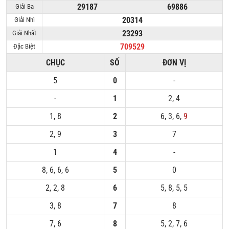
29187
69886
Giải Ba
20314
Giải Nhì
23293
Giải Nhất
709529
Đặc Biệt
CHỤC
SỐ
ĐƠN VỊ
5
0
-
-
1
2, 4
1, 8
2
6, 3, 6,
9
2, 9
3
7
1
4
-
8, 6, 6, 6
5
0
2, 2, 8
6
5, 8, 5, 5
3, 8
7
8
7, 6
8
5, 2, 7, 6