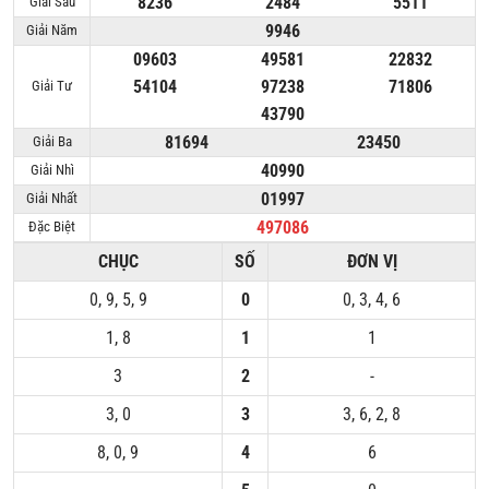
8236
2484
5511
Giải Sáu
9946
Giải Năm
09603
49581
22832
54104
97238
71806
Giải Tư
43790
81694
23450
Giải Ba
40990
Giải Nhì
01997
Giải Nhất
497086
Đặc Biệt
CHỤC
SỐ
ĐƠN VỊ
0, 9, 5, 9
0
0, 3, 4, 6
1, 8
1
1
3
2
-
3, 0
3
3, 6, 2, 8
8, 0, 9
4
6