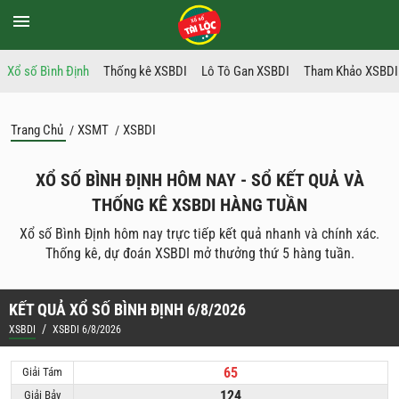
Xổ số Bình Định
Thống kê XSBDI
Lô Tô Gan XSBDI
Tham Khảo XSBDI
Trang Chủ
XSMT
XSBDI
/
/
XỔ SỐ BÌNH ĐỊNH HÔM NAY - SỔ KẾT QUẢ VÀ
THỐNG KÊ XSBDI HÀNG TUẦN
Xổ số Bình Định hôm nay trực tiếp kết quả nhanh và chính xác.
Thống kê, dự đoán XSBDI mở thưởng thứ 5 hàng tuần.
KẾT QUẢ XỔ SỐ BÌNH ĐỊNH 6/8/2026
/
XSBDI
XSBDI 6/8/2026
65
Giải Tám
124
Giải Bảy