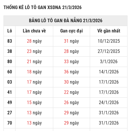
THỐNG KÊ LÔ TÔ GAN XSDNA 21/3/2026
BẢNG LÔ TÔ GAN ĐÀ NẴNG 21/3/2026
Lô
Lần chưa về
Gan cực đại
Về gần nhất
83
28
ngày
31
ngày
10/12/2025
38
23
ngày
28
ngày
27/12/2025
80
21
ngày
33
ngày
3/1/2026
60
18
ngày
36
ngày
14/1/2026
03
17
ngày
30
ngày
17/1/2026
41
17
ngày
22
ngày
17/1/2026
49
15
ngày
26
ngày
24/1/2026
27
13
ngày
29
ngày
31/1/2026
70
13
ngày
29
ngày
31/1/2026