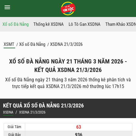
Xổ số Đà Nẵng
Thống kê XSDNA
Lô Tô Gan XSDNA
Tham Khảo XSD
XSMT
Xổ số Đà Nẵng
XSDNA 21/3/2026
/
/
XỔ SỐ ĐÀ NẴNG NGÀY 21 THÁNG 3 NĂM 2026 -
KẾT QUẢ XSDNA 21/3/2026
Xổ số Đà Nẵng ngày 21 tháng 3 năm 2026 thống kê phân tích và
trực tiếp kết quả XSDNA 21/3/2026 mở thưởng lúc 17h15
KẾT QUẢ XỔ SỐ ĐÀ NẴNG 21/3/2026
/
XSDNA
XSDNA 21/3/2026
63
Giải Tám
936
Giải Bảy