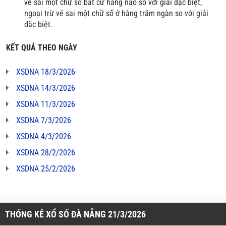
vé sai một chữ số bất cứ hàng nào so với giải đặc biệt,
ngoại trừ vé sai một chữ số ở hàng trăm ngàn so với giải
đặc biệt.
KẾT QUẢ THEO NGÀY
XSDNA 18/3/2026
XSDNA 14/3/2026
XSDNA 11/3/2026
XSDNA 7/3/2026
XSDNA 4/3/2026
XSDNA 28/2/2026
XSDNA 25/2/2026
THỐNG KÊ XỔ SỐ ĐÀ NẴNG 21/3/2026