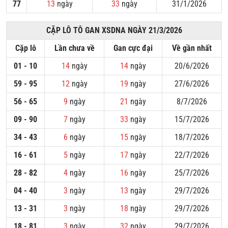
77
13
ngày
33
ngày
31/1/2026
CẶP LÔ TÔ GAN XSDNA NGÀY 21/3/2026
Cặp lô
Lần chưa về
Gan cực đại
Về gần nhất
01 - 10
14
ngày
14
ngày
20/6/2026
59 - 95
12
ngày
19
ngày
27/6/2026
56 - 65
9
ngày
21
ngày
8/7/2026
09 - 90
7
ngày
33
ngày
15/7/2026
34 - 43
6
ngày
15
ngày
18/7/2026
16 - 61
5
ngày
17
ngày
22/7/2026
28 - 82
4
ngày
16
ngày
25/7/2026
04 - 40
3
ngày
13
ngày
29/7/2026
13 - 31
3
ngày
18
ngày
29/7/2026
18 - 81
3
ngày
32
ngày
29/7/2026