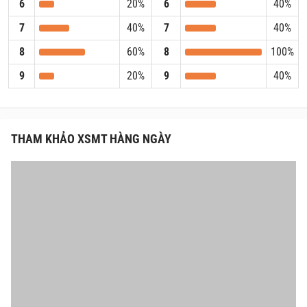
6
20%
6
40%
7
40%
7
40%
8
60%
8
100%
9
20%
9
40%
THAM KHẢO XSMT HÀNG NGÀY