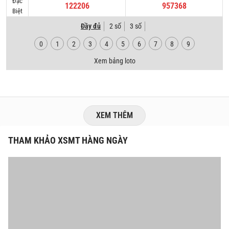
Đặc
122206
957368
Biệt
Đầy đủ
2 số
3 số
0
1
2
3
4
5
6
7
8
9
Xem bảng loto
XEM THÊM
THAM KHẢO XSMT HÀNG NGÀY