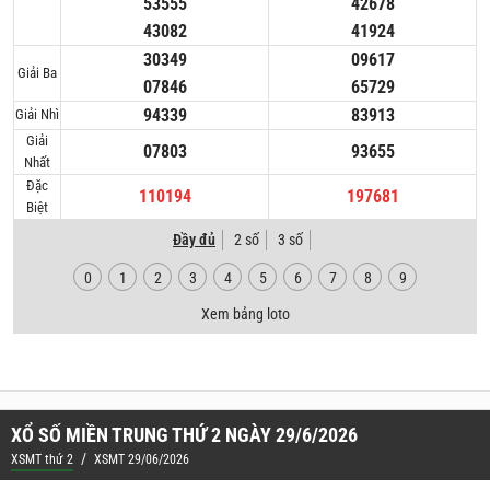
53555
42678
43082
41924
30349
09617
Giải Ba
07846
65729
94339
83913
Giải Nhì
Giải
07803
93655
Nhất
Đặc
110194
197681
Biệt
Đầy đủ
2 số
3 số
0
1
2
3
4
5
6
7
8
9
Xem bảng loto
XỔ SỐ MIỀN TRUNG THỨ 2 NGÀY 29/6/2026
/
XSMT thứ 2
XSMT 29/06/2026