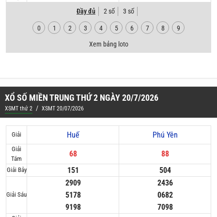
Đầy đủ
2 số
3 số
0
1
2
3
4
5
6
7
8
9
Xem bảng loto
XỔ SỐ MIỀN TRUNG THỨ 2 NGÀY 20/7/2026
/
XSMT thứ 2
XSMT 20/07/2026
Huế
Phú Yên
Giải
Giải
68
88
Tám
151
504
Giải Bảy
2909
2436
5178
0682
Giải Sáu
9198
7098