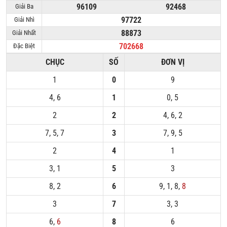
96109
92468
Giải Ba
97722
Giải Nhì
88873
Giải Nhất
702668
Đặc Biệt
CHỤC
SỐ
ĐƠN VỊ
1
0
9
4, 6
1
0, 5
2
2
4, 6, 2
7, 5, 7
3
7, 9, 5
2
4
1
3, 1
5
3
8, 2
6
9, 1, 8,
8
3
7
3, 3
6,
6
8
6