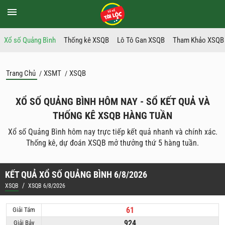
Xổ số Quảng Bình
Thống kê XSQB
Lô Tô Gan XSQB
Tham Khảo XSQB
Trang Chủ
XSMT
XSQB
/
/
XỔ SỐ QUẢNG BÌNH HÔM NAY - SỔ KẾT QUẢ VÀ
THỐNG KÊ XSQB HÀNG TUẦN
Xổ số Quảng Bình hôm nay trực tiếp kết quả nhanh và chính xác.
Thống kê, dự đoán XSQB mở thưởng thứ 5 hàng tuần.
KẾT QUẢ XỔ SỐ QUẢNG BÌNH 6/8/2026
/
XSQB
XSQB 6/8/2026
61
Giải Tám
924
Giải Bảy