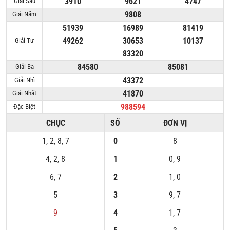
3910
9621
4747
Giải Sáu
9808
Giải Năm
51939
16989
81419
49262
30653
10137
Giải Tư
83320
84580
85081
Giải Ba
43372
Giải Nhì
41870
Giải Nhất
988594
Đặc Biệt
CHỤC
SỐ
ĐƠN VỊ
1, 2, 8, 7
0
8
4, 2, 8
1
0, 9
6, 7
2
1, 0
5
3
9, 7
9
4
1, 7