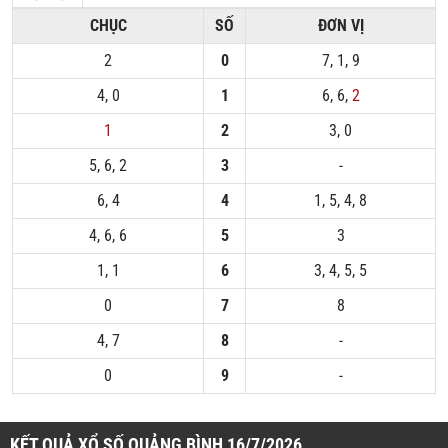
CHỤC
SỐ
ĐƠN VỊ
2
0
7, 1, 9
4, 0
1
6, 6,
2
1
2
3, 0
5, 6, 2
3
-
6, 4
4
1, 5, 4, 8
4, 6, 6
5
3
1, 1
6
3, 4, 5, 5
0
7
8
4, 7
8
-
0
9
-
KẾT QUẢ XỔ SỐ QUẢNG BÌNH 16/7/2026