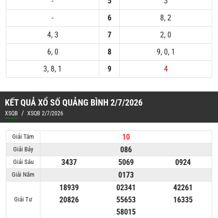
-
5
3
-
6
8, 2
4, 3
7
2, 0
6, 0
8
9, 0, 1
3, 8, 1
9
4
KẾT QUẢ XỔ SỐ QUẢNG BÌNH 2/7/2026
/
XSQB
XSQB 2/7/2026
10
Giải Tám
086
Giải Bảy
3437
5069
0924
Giải Sáu
0173
Giải Năm
18939
02341
42261
20826
55653
16335
Giải Tư
58015