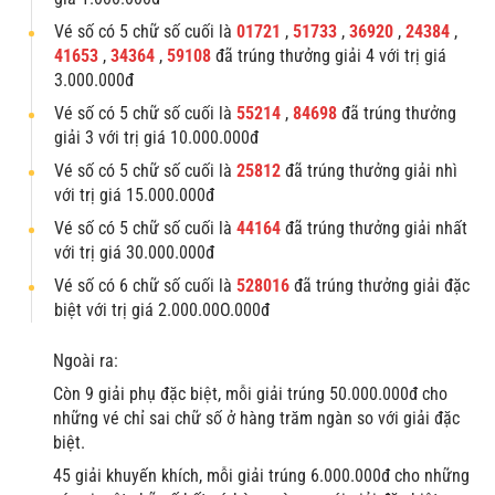
Vé số có 5 chữ số cuối là
01721
,
51733
,
36920
,
24384
,
41653
,
34364
,
59108
đã trúng thưởng giải 4 với trị giá
3.000.000đ
Vé số có 5 chữ số cuối là
55214
,
84698
đã trúng thưởng
giải 3 với trị giá 10.000.000đ
Vé số có 5 chữ số cuối là
25812
đã trúng thưởng giải nhì
với trị giá 15.000.000đ
Vé số có 5 chữ số cuối là
44164
đã trúng thưởng giải nhất
với trị giá 30.000.000đ
Vé số có 6 chữ số cuối là
528016
đã trúng thưởng giải đặc
biệt với trị giá 2.000.00O.000đ
Ngoài ra:
Còn 9 giải phụ đặc biệt, mỗi giải trúng 50.000.000đ cho
những vé chỉ sai chữ số ở hàng trăm ngàn so với giải đặc
biệt.
45 giải khuyến khích, mỗi giải trúng 6.000.000đ cho những