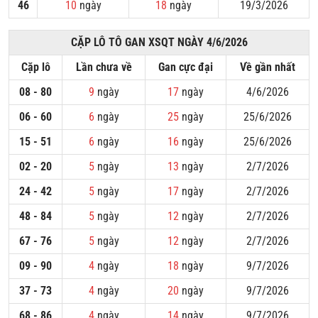
46
10
ngày
18
ngày
19/3/2026
CẶP LÔ TÔ GAN XSQT NGÀY 4/6/2026
Cặp lô
Lần chưa về
Gan cực đại
Về gần nhất
08 - 80
9
ngày
17
ngày
4/6/2026
06 - 60
6
ngày
25
ngày
25/6/2026
15 - 51
6
ngày
16
ngày
25/6/2026
02 - 20
5
ngày
13
ngày
2/7/2026
24 - 42
5
ngày
17
ngày
2/7/2026
48 - 84
5
ngày
12
ngày
2/7/2026
67 - 76
5
ngày
12
ngày
2/7/2026
09 - 90
4
ngày
18
ngày
9/7/2026
37 - 73
4
ngày
20
ngày
9/7/2026
68 - 86
4
ngày
14
ngày
9/7/2026