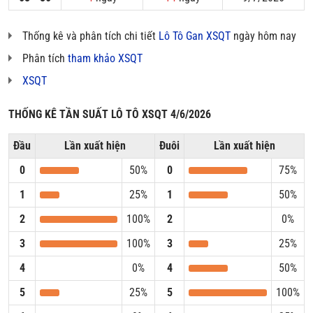
Thống kê và phân tích chi tiết
Lô Tô Gan XSQT
ngày hôm nay
Phân tích
tham khảo XSQT
XSQT
THỐNG KÊ TẦN SUẤT LÔ TÔ XSQT 4/6/2026
Đầu
Lần xuất hiện
Đuôi
Lần xuất hiện
0
50%
0
75%
1
25%
1
50%
2
100%
2
0%
3
100%
3
25%
4
0%
4
50%
5
25%
5
100%