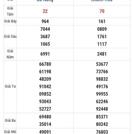
Giải
22
70
Tám
964
161
Giải Bảy
7044
0809
3687
1761
Giải Sáu
1065
1117
Giải
6991
2481
Năm
66780
53677
61198
73766
48209
98832
91042
49176
Giải Tư
09852
99955
93043
62246
52727
92448
69480
85371
Giải Ba
35014
80242
49091
76803
Giải Nhì