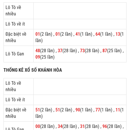
Lô Tô về
nhiều
Lô Tô về ít
Đặc biệt về
01
(2 lần) ,
01
(2 lần) ,
41
(1 lần) ,
64
(1 lần) ,
13
(1
nhiều
lần)
48
(28 lần) ,
37
(28 lần) ,
73
(28 lần) ,
87
(25 lần) ,
Lô Tô Gan
09
(25 lần)
THỐNG KÊ XỔ SỐ KHÁNH HÒA
Lô Tô về
nhiều
Lô Tô về ít
Đặc biệt về
51
(2 lần) ,
51
(2 lần) ,
90
(1 lần) ,
77
(1 lần) ,
11
(1
nhiều
lần)
00
(28 lần) ,
34
(28 lần) ,
31
(28 lần) ,
96
(28 lần) ,
Lô Tô Gan