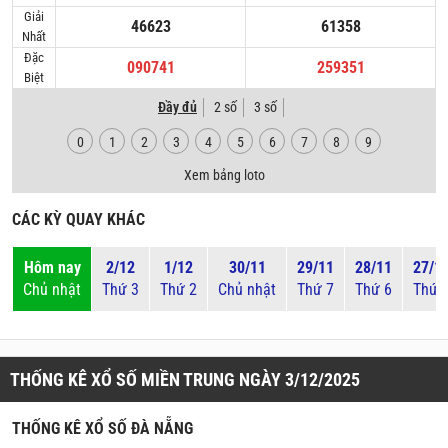
Giải
46623
61358
Nhất
Đặc
090741
259351
Biệt
Đầy đủ
2 số
3 số
0
1
2
3
4
5
6
7
8
9
Xem bảng loto
CÁC KỲ QUAY KHÁC
Hôm nay
2/12
1/12
30/11
29/11
28/11
27/1
Chủ nhật
Thứ 3
Thứ 2
Chủ nhật
Thứ 7
Thứ 6
Thứ 
THỐNG KÊ XỔ SỐ MIỀN TRUNG NGÀY 3/12/2025
THỐNG KÊ XỔ SỐ ĐÀ NẴNG