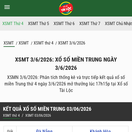
XSMT Thứ 4
XSMT Thứ 5
XSMT Thứ 6
XSMT Thứ 7
XSMT Chủ Nhật
XSMT
XSMT
XSMT thứ 4
XSMT 3/6/2026
/
/
/
XSMT 3/6/2026: XỔ SỐ MIỀN TRUNG NGÀY
3/6/2026
XSMN 3/6/2026: Phân tích thống kê và trực tiếp kết quả xổ số
miền Trung thứ 4 ngày 3/6/2026 mở thưởng lúc 17h15p tại Xổ số
Tài Lộc
KẾT QUẢ XỔ SỐ MIỀN TRUNG 03/06/2026
/
XSMT thứ 4
XSMT 03/06/2026
Đà Nẵng
Khánh Hòa
Giải