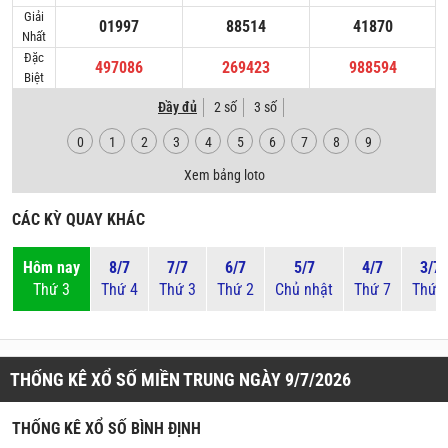
Giải
01997
88514
41870
Nhất
Đặc
497086
269423
988594
Biệt
Đầy đủ
2 số
3 số
0
1
2
3
4
5
6
7
8
9
Xem bảng loto
CÁC KỲ QUAY KHÁC
Hôm nay
8/7
7/7
6/7
5/7
4/7
3/7
Thứ 3
Thứ 4
Thứ 3
Thứ 2
Chủ nhật
Thứ 7
Thứ 
THỐNG KÊ XỔ SỐ MIỀN TRUNG NGÀY 9/7/2026
THỐNG KÊ XỔ SỐ BÌNH ĐỊNH