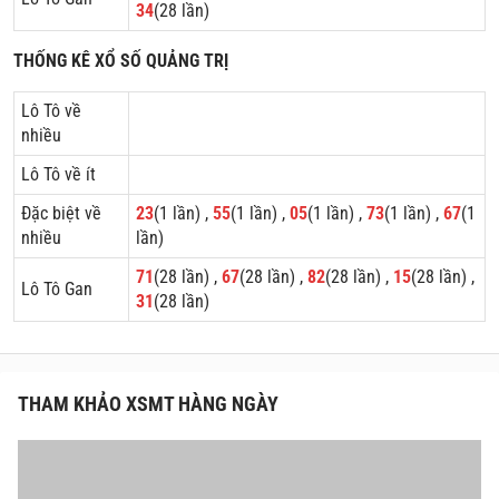
34
(28 lần)
THỐNG KÊ XỔ SỐ QUẢNG TRỊ
Lô Tô về
nhiều
Lô Tô về ít
Đặc biệt về
23
(1 lần) ,
55
(1 lần) ,
05
(1 lần) ,
73
(1 lần) ,
67
(1
nhiều
lần)
71
(28 lần) ,
67
(28 lần) ,
82
(28 lần) ,
15
(28 lần) ,
Lô Tô Gan
31
(28 lần)
THAM KHẢO XSMT HÀNG NGÀY