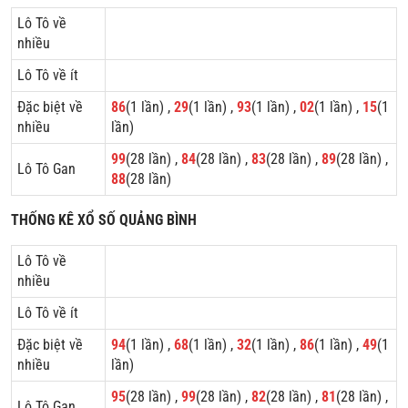
Lô Tô về
nhiều
Lô Tô về ít
Đặc biệt về
86
(1 lần) ,
29
(1 lần) ,
93
(1 lần) ,
02
(1 lần) ,
15
(1
nhiều
lần)
99
(28 lần) ,
84
(28 lần) ,
83
(28 lần) ,
89
(28 lần) ,
Lô Tô Gan
88
(28 lần)
THỐNG KÊ XỔ SỐ QUẢNG BÌNH
Lô Tô về
nhiều
Lô Tô về ít
Đặc biệt về
94
(1 lần) ,
68
(1 lần) ,
32
(1 lần) ,
86
(1 lần) ,
49
(1
nhiều
lần)
95
(28 lần) ,
99
(28 lần) ,
82
(28 lần) ,
81
(28 lần) ,
Lô Tô Gan